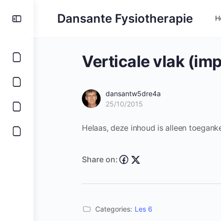
Toggle
Dansante Fysiotherapie
H
Side
Panel
Verticale vlak (im
dansantw5dre4a
25/10/2015
Helaas, deze inhoud is alleen toegank
Share on:
Categories:
Les 6