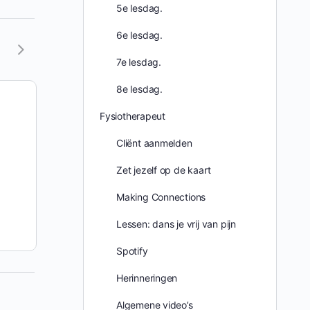
5e lesdag.
6e lesdag.
7e lesdag.
8e lesdag.
Diagonalen, horizontale
Armcirkels 
vlak
(variaties in 
Fysiotherapeut
Helaas, deze inhoud is alleen
Helaas, deze i
Cliënt aanmelden
toegankelijk voor
dansante
toegankelijk v
fysiotherapeuten
en hun
fysiotherapeu
Zet jezelf op de kaart
patiënten.
patiënten.
Making Connections
dansantw5dre4a
dansa
Lessen: dans je vrij van pijn
05/07/2015
12/09/
Spotify
Herinneringen
Algemene video’s