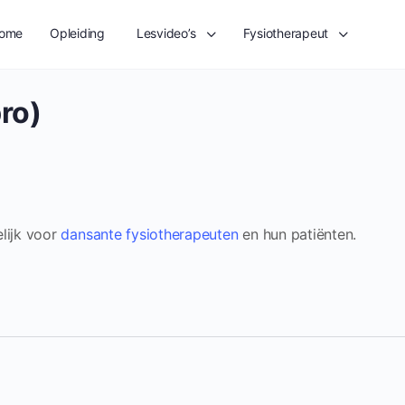
ome
Opleiding
Lesvideo’s
Fysiotherapeut
pro)
elijk voor
dansante fysiotherapeuten
en hun patiënten.