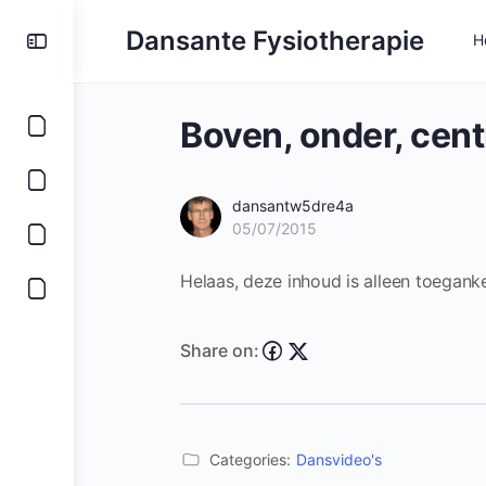
Toggle
Dansante Fysiotherapie
H
Side
Panel
Boven, onder, cent
dansantw5dre4a
05/07/2015
Helaas, deze inhoud is alleen toegank
Share on:
Categories:
Dansvideo's