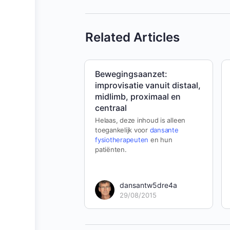
Related Articles
Bewegingsaanzet:
improvisatie vanuit distaal,
midlimb, proximaal en
centraal
Helaas, deze inhoud is alleen
toegankelijk voor
dansante
fysiotherapeuten
en hun
patiënten.
dansantw5dre4a
29/08/2015