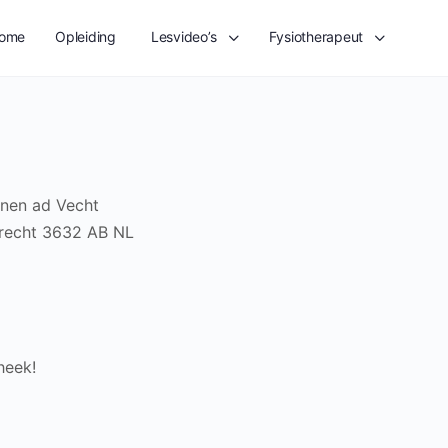
ome
Opleiding
Lesvideo’s
Fysiotherapeut
nen ad Vecht
recht
3632 AB
NL
heek!