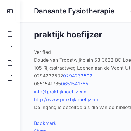
Toggle
Dansante Fysiotherapie
H
Side
Panel
praktijk hoefijzer
Verified
Doude van Troostwijkplein 53 3632 BC Loe
105 Rijksstraatweg
Loenen aan de Vecht
Ut
0294232502
0294232502
0651541765
0651541765
info@praktijkhoefijzer.nl
http://www.praktijkhoefijzer.nl
De ingang is dezelfde als die van de bibliot
Bookmark