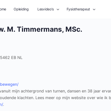
ome
Opleiding
Lesvideo’s
Fysiotherapeut
Mw. M. Timmermans, MSc.
5462 EB
NL
t-bewegen/
 vanuit mijn achtergrond van turnen, dansen en 38 jaar erva
houdende klachten.
Lees meer op mijn website over wie ik be
m/
.