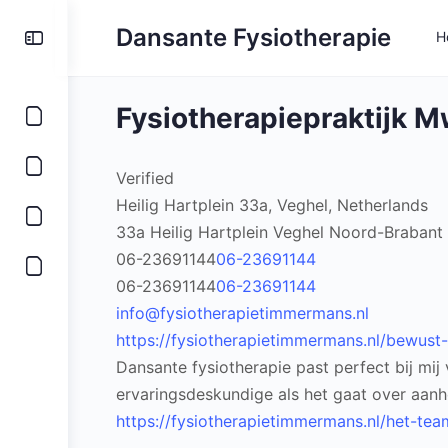
Toggle
Dansante Fysiotherapie
H
Side
Panel
Fysiotherapiepraktijk 
Verified
Heilig Hartplein 33a, Veghel, Netherlands
33a Heilig Hartplein
Veghel
Noord-Brabant
06-23691144
06-23691144
06-23691144
06-23691144
info@fysiotherapietimmermans.nl
https://fysiotherapietimmermans.nl/bewus
Dansante fysiotherapie past perfect bij mij
ervaringsdeskundige als het gaat over aan
https://fysiotherapietimmermans.nl/het-tea