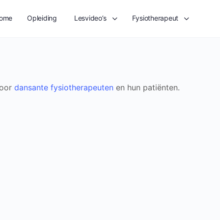
ome
Opleiding
Lesvideo’s
Fysiotherapeut
voor
dansante fysiotherapeuten
en hun patiënten.